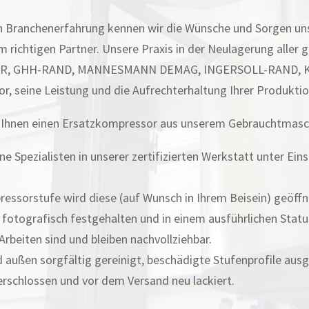
n Branchenerfahrung kennen wir die Wünsche und Sorgen u
m richtigen Partner. Unsere Praxis in der Neulagerung aller
R, GHH-RAND, MANNESMANN DEMAG, INGERSOLL-RAND, KAE
or, seine Leistung und die Aufrechterhaltung Ihrer Produktio
 wir Ihnen einen Ersatzkompressor aus unserem Gebrauchtmasc
ene Spezialisten in unserer zertifizierten Werkstatt unter E
essorstufe wird diese (auf Wunsch in Ihrem Beisein) geöffn
fotografisch festgehalten und in einem ausführlichen Statu
eiten sind und bleiben nachvollziehbar.
 außen sorgfältig gereinigt, beschädigte Stufenprofile aus
verschlossen und vor dem Versand neu lackiert.