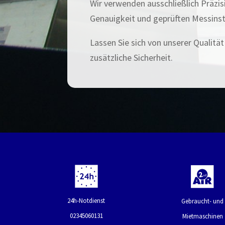
Wir verwenden ausschließlich Präzis
Genauigkeit und geprüften Messinst
Lassen Sie sich von unserer Qualit
zusätzliche Sicherheit.
24h-Notdienst
Gebraucht- und
02345060131
Mietmaschinen